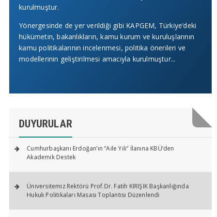
kurulmuştur.
Cumhurbaşkanı Erdoğan’ın “Aile Yılı” İlanına KBÜ’den
Akademik Destek
Yönergesinde de yer verildiği gibi KAPGEM, Türkiye’deki
hükümetin, bakanlıkların, kamu kurum ve kuruluşlarının
kamu politikalarının incelenmesi, politika önerileri ve
Üniversitemiz Rektörü Prof.Dr. Fatih KIRIŞIK Başkanlığında
modellerinin geliştirilmesi amacıyla kurulmuştur...
Hukuk Politikaları Masası Toplantısı Düzenlendi
KAPGEM ile Türk Dünyası Bilimde Güç Birliği Yapıyor
Yeni Sayfamız 16.10.2025 Tarihinde yayına alınmıştır.
DUYURULAR
Cumhurbaşkanı Erdoğan’ın “Aile Yılı” İlanına KBÜ’den
Akademik Destek
Üniversitemiz Rektörü Prof.Dr. Fatih KIRIŞIK Başkanlığında
Hukuk Politikaları Masası Toplantısı Düzenlendi