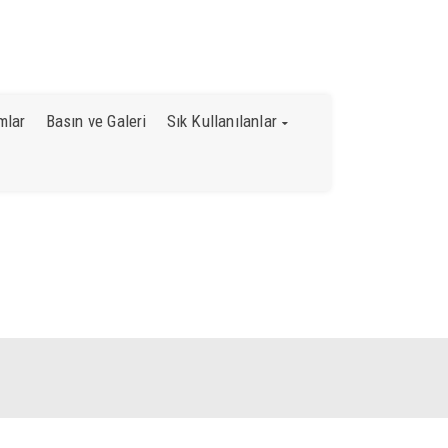
444 0 478
kapgem@karabuk.edu.tr
mlar
Basın ve Galeri
Sık Kullanılanlar