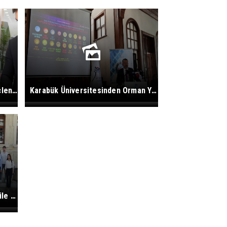
Rektör Kırışık, Aile Yapısını Güçlendirecek Politika Önerisini Bakan Göktaş’a Sundu
Karabük Üniversitesinden Orman Yangınlarına Karşı 19 Maddelik Bilim Temelli Politika Önerisi
Karabük Üniversitesi, KAPGEM ile Kamu Politikalarına Bilimsel Katkı Sağlayacak