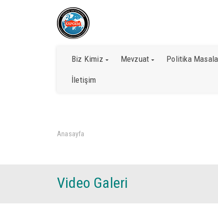
KAPGEM
KAMU POLİTİKALARI ARAŞTIRMA VE GELİŞT
Biz Kimiz
Mevzuat
Politika Masala
İletişim
››
Video Galeri
Anasayfa
Video Galeri