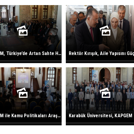
KAPGEM, Türkiye’de Artan Sahte Haberlere Karşı Politika Önerisi Sundu
KAPGEM ile Kamu Politikaları Araştırma ve Geliştirme Faaliyetleri Devam Ediyor