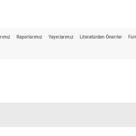
İRME MERKEZİ
rımız
Raporlarımız
Yayınlarımız
Literatürden Öneriler
For