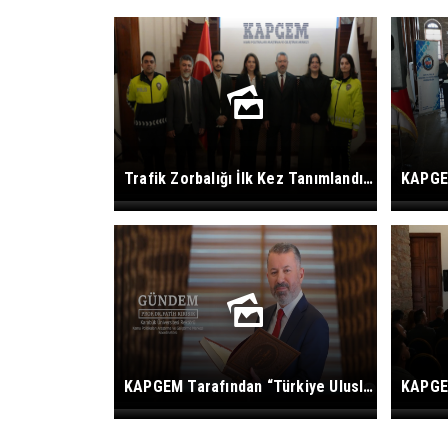
Trafik Zorbalığı İlk Kez Tanımlandı: KAPGEM Yol Güvenliği İçin Ulusal Model Önerdi
KAPGEM Tarafından “Türkiye Uluslararası Öğrenci Politikası Raporu” Tanıtıldı.